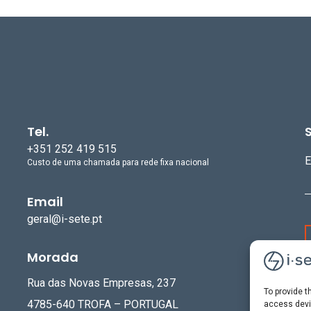
Tel.
+351 252 419 515
E
Custo de uma chamada para rede fixa nacional
Email
geral@i-sete.pt
Morada
Rua das Novas Empresas, 237
To provide t
4785-640 TROFA – PORTUGAL
access devic