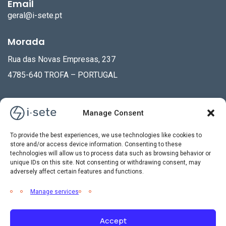
Email
geral@i-sete.pt
Morada
Rua das Novas Empresas, 237
4785-640 TROFA – PORTUGAL
Manage Consent
Subscreva a nossa Newsletter!
To provide the best experiences, we use technologies like cookies to
store and/or access device information. Consenting to these
Email
technologies will allow us to process data such as browsing behavior or
unique IDs on this site. Not consenting or withdrawing consent, may
adversely affect certain features and functions.
Manage services
Accept