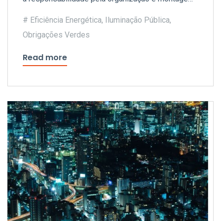
da operação e subscreveu a emissão no valor de
Eficiência Energética
,
Iluminação Pública
,
2,8 milhões de euros.
Obrigações Verdes
Read more